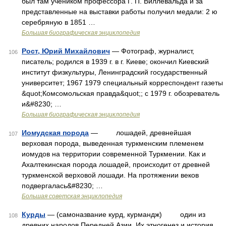
был там учеником профессора Г. П. Виллевальда и за
представленные на выставки работы получил медали: 2 ю
серебряную в 1851 …
Большая биографическая энциклопедия
Рост, Юрий Михайлович
— Фотограф, журналист,
106
писатель; родился в 1939 г. в г. Киеве; окончил Киевский
институт физкультуры, Ленинградский государственный
университет; 1967 1979 специальный корреспондент газеты
&quot;Комсомольская правда&quot;; с 1979 г. обозреватель
и&#8230; …
Большая биографическая энциклопедия
Иомудская порода
— лошадей, древнейшая
107
верховая порода, выведенная туркменским племенем
иомудов на территории современной Туркмении. Как и
Ахалтекинская порода лошадей, происходит от древней
туркменской верховой лошади. На протяжении веков
подвергалась&#8230; …
Большая советская энциклопедия
Курды
— (самоназвание курд, курмандж) один из
108
древних народов Передней Азии. Их этногенез и история