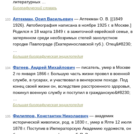
литературных …
Биографический словарь
Аптекман, Осип Васильевич
— Аптекман О. В. [(1849
103
1926). Автобиография написана в ноябре 1925 г. в Москве.]
Родился я 18 марта 1849 г. в зажиточной еврейской семье, в
затерянном среди необозримых степей захолустном
городке Павлограде (Екатеринославской губ.). Отец&#8230;
…
Большая биографическая энциклопедия
Фатеев, Андрей Михайлович
— писатель, умер в Москве
104
2 го января 1866 г. Большую часть жизни провел в военной
службе, в гусарах, и участвовал в венгерском походе. Под
конец своей жизни он, вследствие расстроенного здоровья,
покинул военную службу и поступил в гражданскую&#8230;
…
Большая биографическая энциклопедия
Филиппов, Константин Николаевич
— академик
105
исторической живописи, род. в 1830 г., умер в Ялте 12 июля
1878 г. Поступив в Императорскую Академию художеств, он