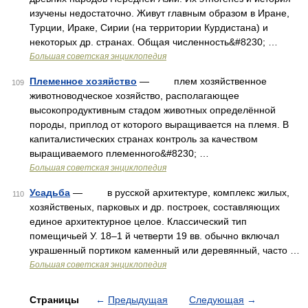
изучены недостаточно. Живут главным образом в Иране,
Турции, Ираке, Сирии (на территории Курдистана) и
некоторых др. странах. Общая численность&#8230; …
Большая советская энциклопедия
Племенное хозяйство
— плем хозяйственное
109
животноводческое хозяйство, располагающее
высокопродуктивным стадом животных определённой
породы, приплод от которого выращивается на племя. В
капиталистических странах контроль за качеством
выращиваемого племенного&#8230; …
Большая советская энциклопедия
Усадьба
— в русской архитектуре, комплекс жилых,
110
хозяйственых, парковых и др. построек, составляющих
единое архитектурное целое. Классический тип
помещичьей У. 18–1 й четверти 19 вв. обычно включал
украшенный портиком каменный или деревянный, часто …
Большая советская энциклопедия
Страницы
←
Предыдущая
Следующая
→